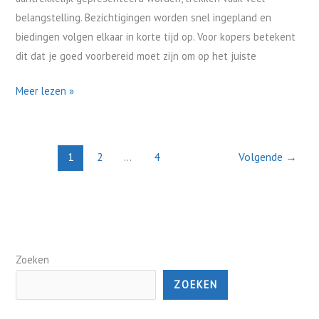
je
belangstelling. Bezichtigingen worden snel ingepland en
snel
biedingen volgen elkaar in korte tijd op. Voor kopers betekent
kunt
dit dat je goed voorbereid moet zijn om op het juiste
schakelen)
Meer lezen »
1
2
…
4
Volgende
→
Zoeken
ZOEKEN