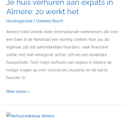
Je huis verhuren aan expats in
verhuren
Almere: zo werkt het
aan
expats
Uncategorized
/
Clemens Bosch
in
Almere trekt steeds meer internationale werknemers die voor
Almere:
een baan in de Randstad een woning zoeken. Voor jou als
zo
eigenaar zijn dat aantrekkelijke huurders: vaak financieel
werkt
solide, met een werkgever achter zich en een duidelijke
het
huurperiode. Toch roept verhuren aan expats in Almere de
nodige vragen op over contracten, huurprijs en de juiste
huurder. In
Meer lezen »
Je
woning