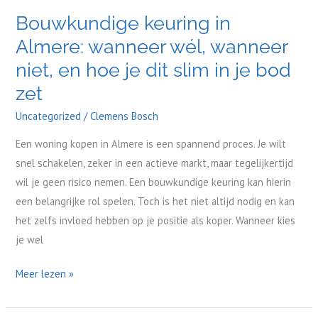
keuring
Bouwkundige keuring in
in
Almere: wanneer wél, wanneer
Almere:
wanneer
niet, en hoe je dit slim in je bod
wél,
zet
wanneer
Uncategorized
/
Clemens Bosch
niet,
en
Een woning kopen in Almere is een spannend proces. Je wilt
hoe
snel schakelen, zeker in een actieve markt, maar tegelijkertijd
je
wil je geen risico nemen. Een bouwkundige keuring kan hierin
dit
een belangrijke rol spelen. Toch is het niet altijd nodig en kan
slim
het zelfs invloed hebben op je positie als koper. Wanneer kies
in
je wel
je
bod
Meer lezen »
zet