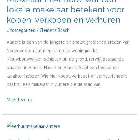
lokale makelaar betekent voor
wat
een
kopen, verkopen en verhuren
lokale
Uncategorized
/
Clemens Bosch
makelaar
betekent
Almere is een van de jongste en snelst groeiende steden van
voor
Nederland, en dat merk je op de woningmarkt.
kopen,
Nieuwbouwwijken schieten uit de grond, terwijl bestaande
verkopen
buurten in Almere Haven en Almere Stad een heel ander
en
karakter hebben. Wie hier koopt, verkoopt of verhuurt, heeft
verhuren
baat bij een makelaar in Almere die de stad van
Meer lezen »
Je
huis