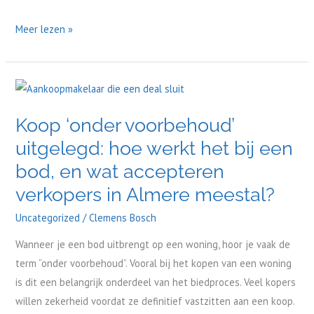
Meer lezen »
Koop
‘onder
Koop ‘onder voorbehoud’
voorbehoud’
uitgelegd: hoe werkt het bij een
uitgelegd:
hoe
bod, en wat accepteren
werkt
verkopers in Almere meestal?
het
Uncategorized
/
Clemens Bosch
bij
een
Wanneer je een bod uitbrengt op een woning, hoor je vaak de
bod,
term “onder voorbehoud”. Vooral bij het kopen van een woning
en
is dit een belangrijk onderdeel van het biedproces. Veel kopers
wat
willen zekerheid voordat ze definitief vastzitten aan een koop.
accepteren