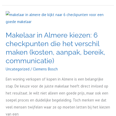
Makelaar
in
Almere
Makelaar in Almere kiezen: 6
kiezen:
checkpunten die het verschil
6
checkpunten
maken (kosten, aanpak, bereik,
die
communicatie)
het
Uncategorized
/
Clemens Bosch
verschil
maken
Een woning verkopen of kopen in Almere is een belangrijke
(kosten,
stap. De keuze voor de juiste makelaar heeft direct invloed op
aanpak,
het resultaat. Je wilt niet alleen een goede prijs, maar ook een
bereik,
soepel proces en duidelijke begeleiding. Toch merken we dat
communicatie)
veel mensen twijfelen waar ze op moeten letten bij het kiezen
van een