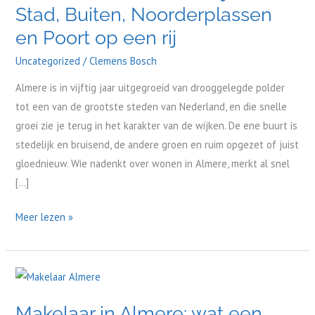
Stad, Buiten, Noorderplassen
wijken
Stad,
en Poort op een rij
Buiten,
Uncategorized
/
Clemens Bosch
Noorderplassen
en
Almere is in vijftig jaar uitgegroeid van drooggelegde polder
Poort
tot een van de grootste steden van Nederland, en die snelle
op
groei zie je terug in het karakter van de wijken. De ene buurt is
een
stedelijk en bruisend, de andere groen en ruim opgezet of juist
rij
gloednieuw. Wie nadenkt over wonen in Almere, merkt al snel
[…]
Meer lezen »
Makelaar
in
Makelaar in Almere: wat een
Almere: