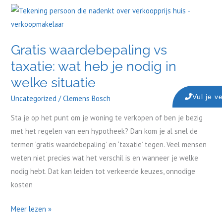
Gratis
waardebepaling
vs
Gratis waardebepaling vs
taxatie:
taxatie: wat heb je nodig in
wat
heb
welke situatie
je
Vul je v
Uncategorized
/
Clemens Bosch
nodig
in
Sta je op het punt om je woning te verkopen of ben je bezig
welke
met het regelen van een hypotheek? Dan kom je al snel de
situatie
termen ‘gratis waardebepaling’ en ‘taxatie’ tegen. Veel mensen
weten niet precies wat het verschil is en wanneer je welke
nodig hebt. Dat kan leiden tot verkeerde keuzes, onnodige
kosten
Meer lezen »