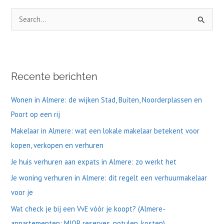
Z
o
e
k
Recente berichten
n
a
Wonen in Almere: de wijken Stad, Buiten, Noorderplassen en
a
Poort op een rij
r
Makelaar in Almere: wat een lokale makelaar betekent voor
:
kopen, verkopen en verhuren
Je huis verhuren aan expats in Almere: zo werkt het
Je woning verhuren in Almere: dit regelt een verhuurmakelaar
voor je
Wat check je bij een VvE vóór je koopt? (Almere-
appartementen: MJOP, reserves, notulen, kosten)