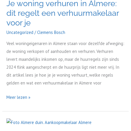
Je woning verhuren in Almere:
verhuren
dit regelt een verhuurmakelaar
in
Almere:
voor je
dit
Uncategorized
/
Clemens Bosch
regelt
een
Veel woningeigenaren in Almere staan voor dezelfde afweging:
verhuurmakelaar
de woning verkopen of aanhouden en verhuren. Verhuren
voor
levert maandelijks inkomen op, maar de huurregels zijn sinds
je
2024 flink aangescherpt en de huurprijs ligt niet meer vrij. In
dit artikel lees je hoe je je woning verhuurt, welke regels
gelden en wat een verhuurmakelaar in Almere voor
Meer lezen »
Wat
check