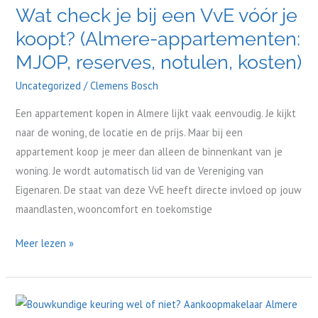
Wat check je bij een VvE vóór je
je
koopt? (Almere-appartementen:
bij
een
MJOP, reserves, notulen, kosten)
VvE
Uncategorized
/
Clemens Bosch
vóór
je
Een appartement kopen in Almere lijkt vaak eenvoudig. Je kijkt
koopt?
naar de woning, de locatie en de prijs. Maar bij een
(Almere-
appartement koop je meer dan alleen de binnenkant van je
appartementen:
woning. Je wordt automatisch lid van de Vereniging van
MJOP,
Eigenaren. De staat van deze VvE heeft directe invloed op jouw
reserves,
maandlasten, wooncomfort en toekomstige
notulen,
Meer lezen »
kosten)
Bouwkundige