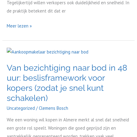
Tegelijkertijd willen verkopers ook duidelijkheid en snelheid. In
verkopers
de praktijk betekent dit dat er
in
Almere
Meer lezen »
meestal?
Van
bezichtiging
Van bezichtiging naar bod in 48
naar
uur: beslisframework voor
bod
in
kopers (zodat je snel kunt
48
schakelen)
uur:
Uncategorized
/
Clemens Bosch
beslisframework
voor
Wie een woning wil kopen in Almere merkt al snel dat snelheid
kopers
een grote rol speelt. Woningen die goed geprijsd zijn en
(zodat
aantrekkelijk gepresenteerd worden, trekken vaak veel