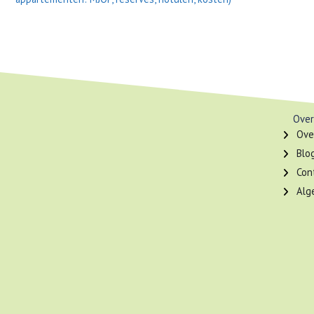
Over
Ove
Blo
Con
Alg