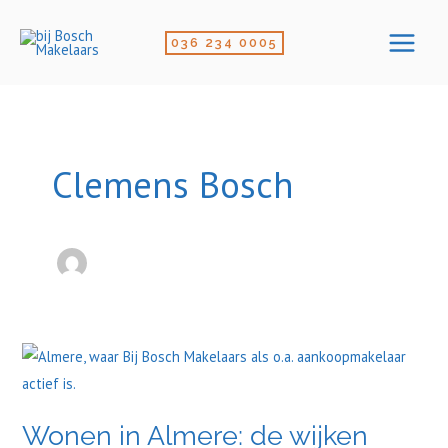
Ga
naar
036 234 0005
de
inhoud
Clemens Bosch
Wonen
in
Almere:
Wonen in Almere: de wijken
de