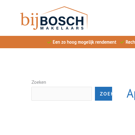
Ga
naar
de
inhoud
Een zo hoog mogelijk rendement
Rech
Zoeken
A
ZOEKEN