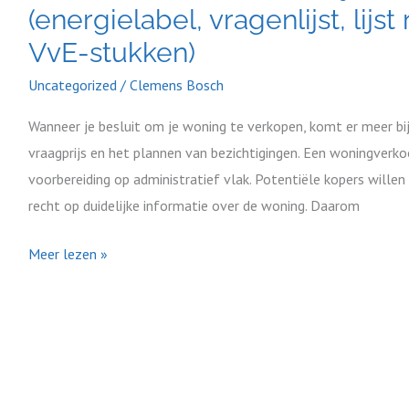
je
(energielabel, vragenlijst, lijs
nodig
VvE-stukken)
voor
Uncategorized
/
Clemens Bosch
verkoop?
(energielabel,
Wanneer je besluit om je woning te verkopen, komt er meer bij
vragenlijst,
vraagprijs en het plannen van bezichtigingen. Een woningver
lijst
voorbereiding op administratief vlak. Potentiële kopers wille
roerende
recht op duidelijke informatie over de woning. Daarom
zaken,
VvE-
Meer lezen »
stukken)