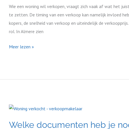
vs.
Wie een woning wil verkopen, vraagt zich vaak af wat het ju
eengezinswoning
te zetten. De timing van een verkoop kan namelijk invloed he
–
kopers, de snelheid van verkoop en uiteindelijk de verkoopprij
wat
rol. In Almere zien
zien
we
Meer lezen »
in
Almere
vaak
gebeuren?
Welke
documenten
Welke documenten heb je nod
heb