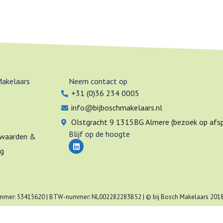
Makelaars
Neem contact op
+31 (0)36 234 0005
info@bijboschmakelaars.nl
Olstgracht 9 1315BG Almere (bezoek op afsp
Blijf op de hoogte
waarden &
L
i
ng
n
k
e
d
i
n
mer: 53415620 | BTW-nummer: NL002282283B52 | © bij Bosch Makelaars 201