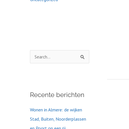
Z
o
e
k
Recente berichten
n
a
Wonen in Almere: de wijken
a
Stad, Buiten, Noorderplassen
r
en Poort op een rij