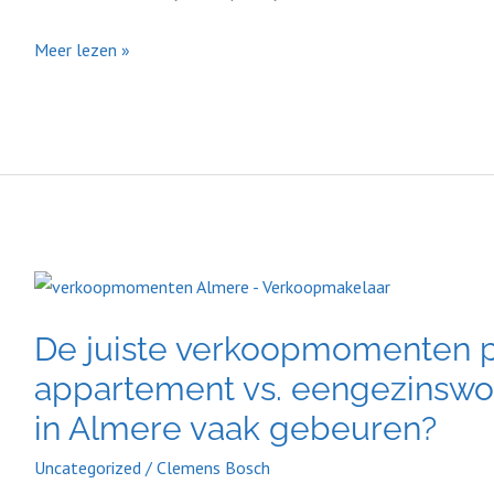
je
snel
Meer lezen »
kunt
schakelen)
De
juiste
De juiste verkoopmomenten p
verkoopmomenten
per
appartement vs. eengezinswo
type
in Almere vaak gebeuren?
woning:
Uncategorized
/
Clemens Bosch
appartement