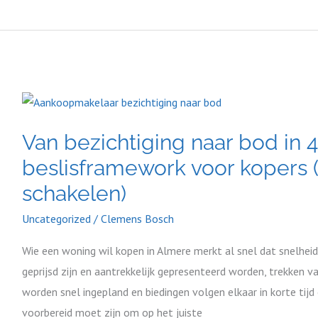
Van
bezichtiging
Van bezichtiging naar bod in 4
naar
bod
beslisframework voor kopers (
in
schakelen)
48
Uncategorized
/
Clemens Bosch
uur:
beslisframework
Wie een woning wil kopen in Almere merkt al snel dat snelheid
voor
geprijsd zijn en aantrekkelijk gepresenteerd worden, trekken v
kopers
worden snel ingepland en biedingen volgen elkaar in korte tijd
(zodat
voorbereid moet zijn om op het juiste