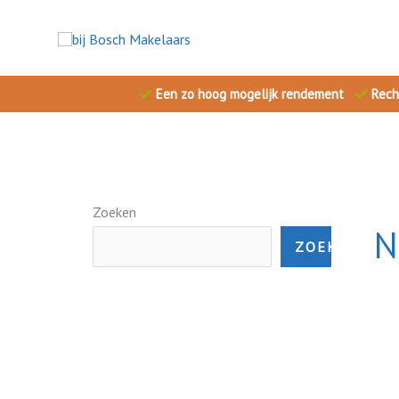
Ga
naar
de
inhoud
Een zo hoog mogelijk rendement
Rech
Zoeken
N
ZOEKEN