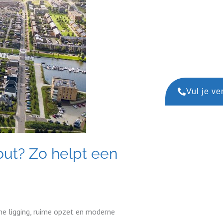
Vul je ve
out? Zo helpt een
ne ligging, ruime opzet en moderne