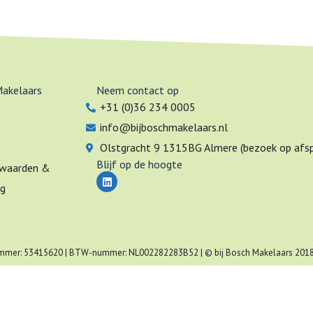
Makelaars
Neem contact op
+31 (0)36 234 0005
info@bijboschmakelaars.nl
Olstgracht 9 1315BG Almere (bezoek op afsp
Blijf op de hoogte
waarden &
L
i
ng
n
k
e
d
i
n
mer: 53415620 | BTW-nummer: NL002282283B52 | © bij Bosch Makelaars 201