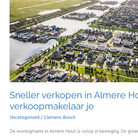
in
Almere
Hout?
Zo
helpt
een
verkoopmakelaar
je
Sneller verkopen in Almere H
verkoopmakelaar je
Uncategorized
/
Clemens Bosch
De woningmarkt in Almere Hout is volop in beweging. De groe