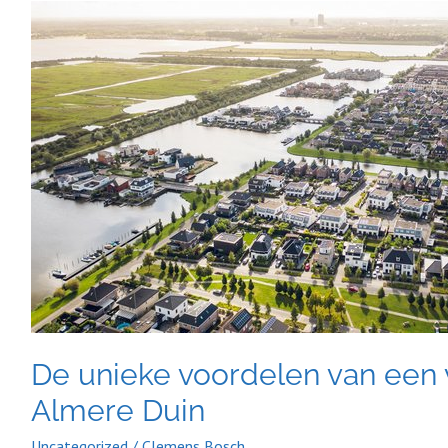
De
unieke
voordelen
van
een
verkoopmakelaar
in
Almere
Duin
De unieke voordelen van een
Almere Duin
Uncategorized
/
Clemens Bosch