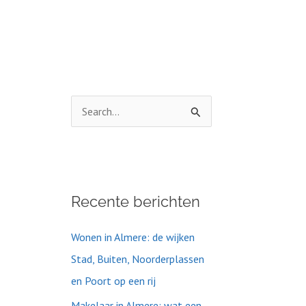
Z
o
e
k
Recente berichten
n
a
Wonen in Almere: de wijken
a
Stad, Buiten, Noorderplassen
r
en Poort op een rij
:
Makelaar in Almere: wat een