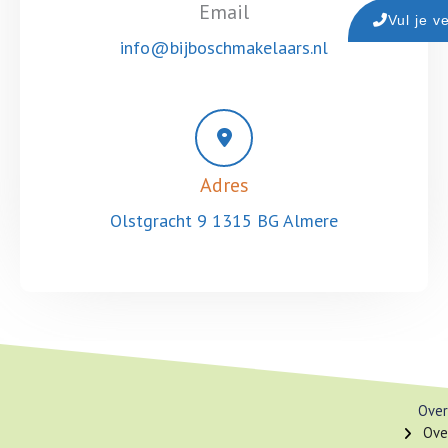
Email
Vul je v
info@bijboschmakelaars.nl
Adres
Olstgracht 9 1315 BG Almere
Over
Ove