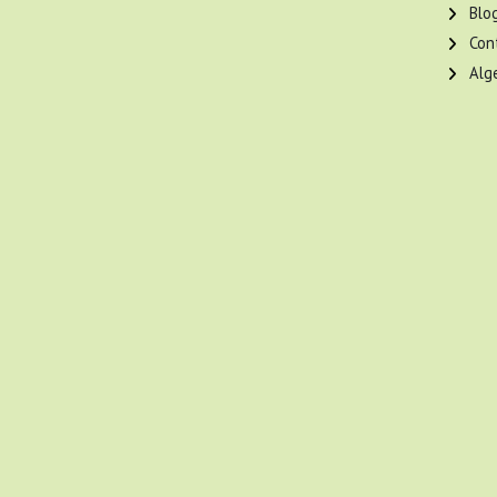
Blo
Con
Alg