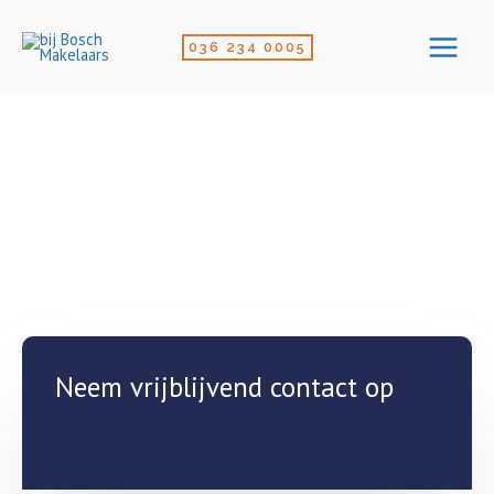
Ga
naar
036 234 0005
de
inhoud
Contact
Neem vrijblijvend contact op