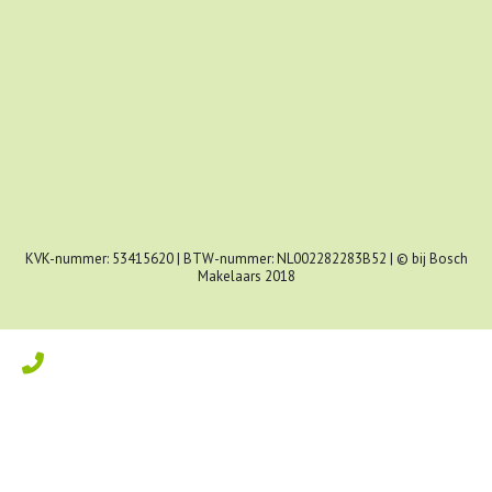
KVK-nummer: 53415620 | BTW-nummer: NL002282283B52 | © bij Bosch
Makelaars 2018
Kom in contact