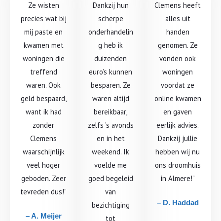
Ze wisten
Dankzij hun
Clemens heeft
precies wat bij
scherpe
alles uit
mij paste en
onderhandelin
handen
kwamen met
g heb ik
genomen. Ze
woningen die
duizenden
vonden ook
treffend
euro’s kunnen
woningen
waren. Ook
besparen. Ze
voordat ze
geld bespaard,
waren altijd
online kwamen
want ik had
bereikbaar,
en gaven
zonder
zelfs ’s avonds
eerlijk advies.
Clemens
en in het
Dankzij jullie
waarschijnlijk
weekend. Ik
hebben wij nu
veel hoger
voelde me
ons droomhuis
geboden. Zeer
goed begeleid
in Almere!”
tevreden dus!”
van
– D. Haddad
bezichtiging
– A. Meijer
tot