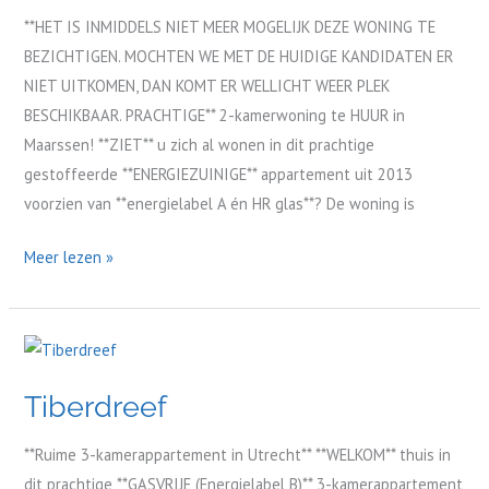
**HET IS INMIDDELS NIET MEER MOGELIJK DEZE WONING TE
BEZICHTIGEN. MOCHTEN WE MET DE HUIDIGE KANDIDATEN ER
NIET UITKOMEN, DAN KOMT ER WELLICHT WEER PLEK
BESCHIKBAAR. PRACHTIGE** 2-kamerwoning te HUUR in
Maarssen! **ZIET** u zich al wonen in dit prachtige
gestoffeerde **ENERGIEZUINIGE** appartement uit 2013
voorzien van **energielabel A én HR glas**? De woning is
Meer lezen »
Tiberdreef
Tiberdreef
**Ruime 3-kamerappartement in Utrecht** **WELKOM** thuis in
dit prachtige **GASVRIJE (Energielabel B)** 3-kamerappartement