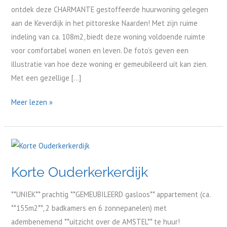
ontdek deze CHARMANTE gestoffeerde huurwoning gelegen
aan de Keverdijk in het pittoreske Naarden! Met zijn ruime
indeling van ca. 108m2, biedt deze woning voldoende ruimte
voor comfortabel wonen en leven. De foto’s geven een
illustratie van hoe deze woning er gemeubileerd uit kan zien.
Met een gezellige […]
Meer lezen »
Korte
Ouderkerkerdijk
Korte Ouderkerkerdijk
**UNIEK** prachtig **GEMEUBILEERD gasloos** appartement (ca.
**155m2**, 2 badkamers en 6 zonnepanelen) met
adembenemend **uitzicht over de AMSTEL** te huur!