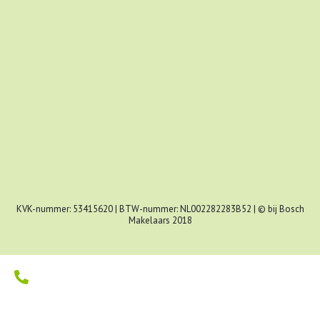
KVK-nummer: 53415620 | BTW-nummer: NL002282283B52 | © bij Bosch
Makelaars 2018
Kom in contact