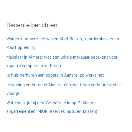
o
e
k
Recente berichten
n
a
Wonen in Almere: de wijken Stad, Buiten, Noorderplassen en
a
Poort op een rij
r
Makelaar in Almere: wat een lokale makelaar betekent voor
:
kopen, verkopen en verhuren
Je huis verhuren aan expats in Almere: zo werkt het
Je woning verhuren in Almere: dit regelt een verhuurmakelaar
voor je
Wat check je bij een VvE vóór je koopt? (Almere-
appartementen: MJOP, reserves, notulen, kosten)