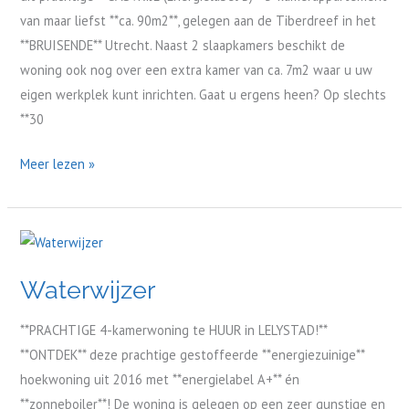
van maar liefst **ca. 90m2**, gelegen aan de Tiberdreef in het
**BRUISENDE** Utrecht. Naast 2 slaapkamers beschikt de
woning ook nog over een extra kamer van ca. 7m2 waar u uw
eigen werkplek kunt inrichten. Gaat u ergens heen? Op slechts
**30
Meer lezen »
Waterwijzer
Waterwijzer
**PRACHTIGE 4-kamerwoning te HUUR in LELYSTAD!**
**ONTDEK** deze prachtige gestoffeerde **energiezuinige**
hoekwoning uit 2016 met **energielabel A+** én
**zonneboiler**! De woning is gelegen op een zeer gunstige en