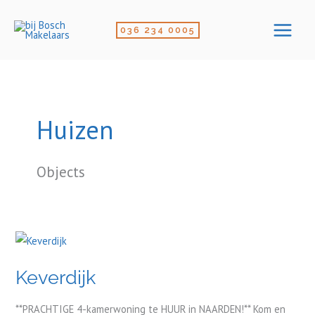
Ga
naar
036 234 0005
de
inhoud
Huizen
Objects
Keverdijk
Keverdijk
**PRACHTIGE 4-kamerwoning te HUUR in NAARDEN!** Kom en