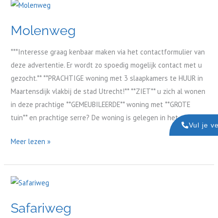
Molenweg
Molenweg
***Interesse graag kenbaar maken via het contactformulier van
deze advertentie. Er wordt zo spoedig mogelijk contact met u
gezocht.** **PRACHTIGE woning met 3 slaapkamers te HUUR in
Maartensdijk vlakbij de stad Utrecht!** **ZIET** u zich al wonen
in deze prachtige **GEMEUBILEERDE** woning met **GROTE
tuin** en prachtige serre? De woning is gelegen in het groen,
Vul je v
Meer lezen »
Safariweg
Safariweg