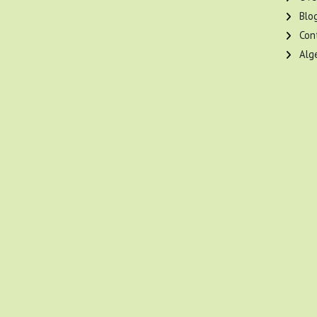
Blo
Con
Alg