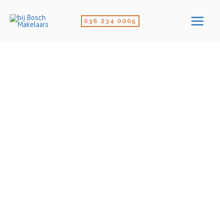
Ga
naar
036 234 0005
de
inhoud