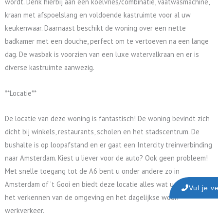
wordt. Denk hierbij aan een koelvries/combinatie, vaatwasmachine,
kraan met afspoelslang en voldoende kastruimte voor al uw
keukenwaar. Daarnaast beschikt de woning over een nette
badkamer met een douche, perfect om te vertoeven na een lange
dag. De wasbak is voorzien van een luxe watervalkraan en er is
diverse kastruimte aanwezig.
**Locatie**
De locatie van deze woning is fantastisch! De woning bevindt zich
dicht bij winkels, restaurants, scholen en het stadscentrum. De
bushalte is op loopafstand en er gaat een Intercity treinverbinding
naar Amsterdam. Kiest u liever voor de auto? Ook geen probleem!
Met snelle toegang tot de A6 bent u onder andere zo in
Amsterdam of ’t Gooi en biedt deze locatie alles wat u zoekt voor
Vul je v
het verkennen van de omgeving en het dagelijkse woon-
werkverkeer.