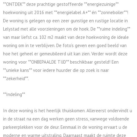
**ONTDEK** deze prachtige gestoffeerde **energiezuinige**
hoekwoning uit 2016 met **energielabel A+** én **zonneboiler**!
De woning is gelegen op een zeer gunstige en rustige locatie in
Lelystad met alle voorzieningen om de hoek. De **ruime indeling**
van maar liefst ca. 102 m2 maakt van deze hoekwoning de ideale
woning om in te verblijven. De foto’s geven een goed beeld van
hoe het geheel er gemeubileerd uit kan zien. Verder wordt deze
woning voor **ONBEPAALDE TIJD** beschikbaar gesteld! Een
**unieke kans** voor iedere huurder die op zoek is naar
**zekerheid**.
**Indeling**
In deze woning is het heerlijk thuiskomen. Allereerst ondervindt u
in de straat na een dag werken geen stress, vanwege voldoende
parkeerplekken voor de deur. Eenmaal in de woning ervaart u de
moderne en warme uitstraling. Daarnaast maakt de ruimte deze