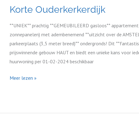
Ouderkerkerdijk
Korte Ouderkerkerdijk
**UNIEK** prachtig **GEMEUBILEERD gasloos** appartement (
zonnepanelen) met adembenemend **uitzicht over de AMSTEL
parkeerplaats (3,5 meter breed)** ondergronds! Dit **fantasti
prijswinnende gebouw HAUT en biedt een unieke kans voor iede
huurwoning per 01-02-2024 beschikbaar
Meer lezen »