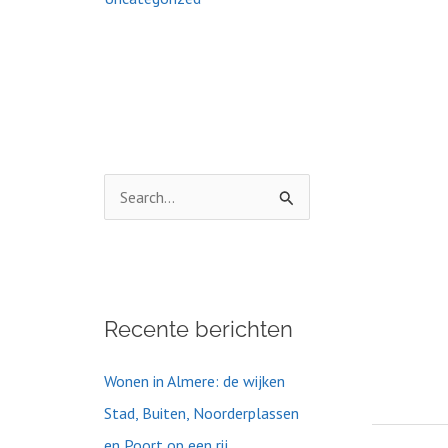
Z
o
e
k
Recente berichten
n
a
Wonen in Almere: de wijken
a
Stad, Buiten, Noorderplassen
r
en Poort op een rij