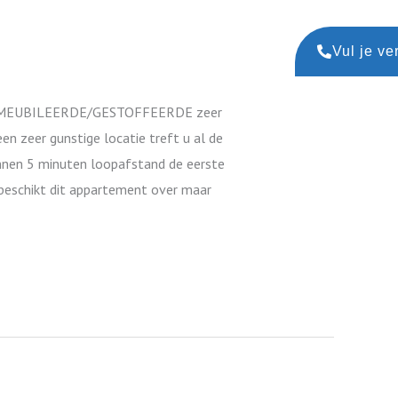
Vul je ve
me GEMEUBILEERDE/GESTOFFEERDE zeer
 zeer gunstige locatie treft u al de
innen 5 minuten loopafstand de eerste
 beschikt dit appartement over maar