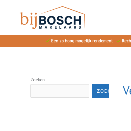
Ga
naar
de
inhoud
Een zo hoog mogelijk rendement
Rech
Zoeken
V
ZOEKEN