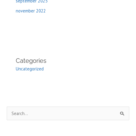
september 2025
november 2022
Categories
Uncategorized
Z
o
e