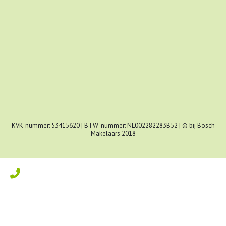
KVK-nummer: 53415620 | BTW-nummer: NL002282283B52 | © bij Bosch
Makelaars 2018
Kom in contact