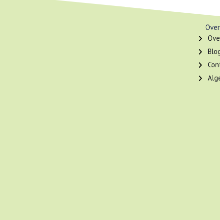
Over
Ove
Blo
Con
Alg