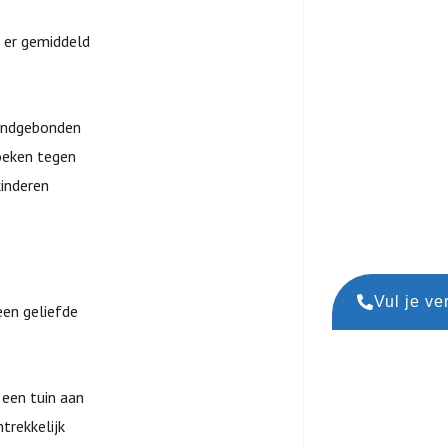
 er gemiddeld
rondgebonden
oeken tegen
kinderen
Vul je ve
een geliefde
 een tuin aan
trekkelijk