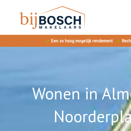
Ga
naar
de
inhoud
Een zo hoog mogelijk rendement
Rech
Wonen in Alme
Noorderpla