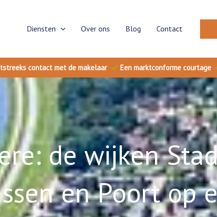
Diensten
Over ons
Blog
Contact
tstreeks contact met de makelaar
Een marktconforme courtage
re: de wijken Stad,
ssen en Poort op ee