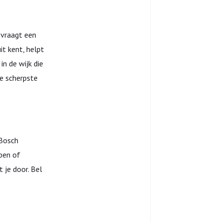
 vraagt een
t kent, helpt
 in de wijk die
de scherpste
 Bosch
pen of
 je door. Bel