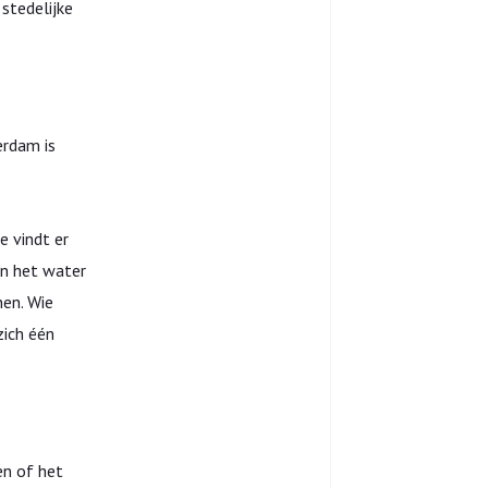
stedelijke
erdam is
e vindt er
an het water
nen. Wie
zich één
en of het