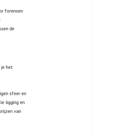
or forensen
t
ssen de
 je het
igen sfeer en
le ligging en
prijzen van