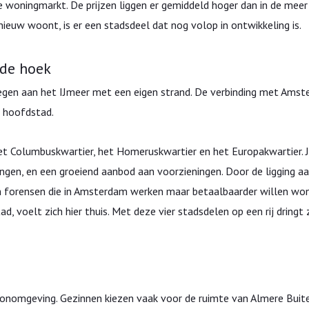
woningmarkt. De prijzen liggen er gemiddeld hoger dan in de meer 
 nieuw woont, is er een stadsdeel dat nog volop in ontwikkeling is.
de hoek
egen aan het IJmeer met een eigen strand. De verbinding met Amst
e hoofdstad.
et Columbuskwartier, het Homeruskwartier en het Europakwartier. J
en, en een groeiend aanbod aan voorzieningen. Door de ligging a
s en forensen die in Amsterdam werken maar betaalbaarder willen wo
 voelt zich hier thuis. Met deze vier stadsdelen op een rij dringt 
woonomgeving. Gezinnen kiezen vaak voor de ruimte van Almere Buit