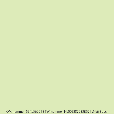
KVK-nummer: 53415620 | BTW-nummer: NL002282283B52 | © bij Bosch