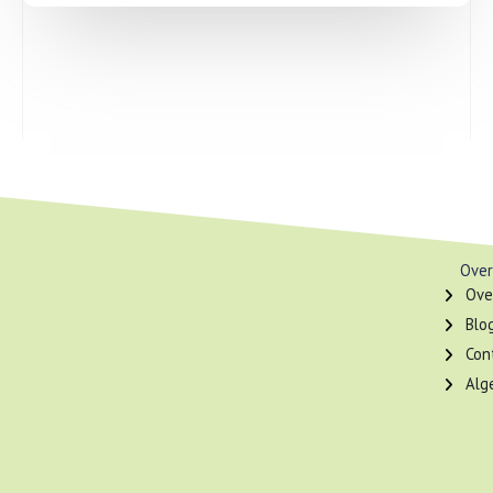
Over
Ove
Blo
Con
Alg