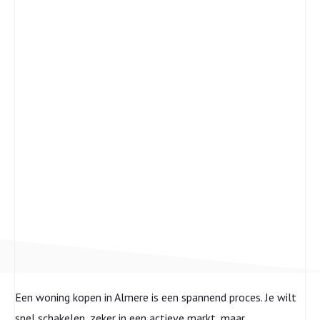
wanneer niet,
en hoe je dit
slim in je bod
zet
Een woning kopen in Almere is een spannend proces. Je wilt
snel schakelen, zeker in een actieve markt, maar