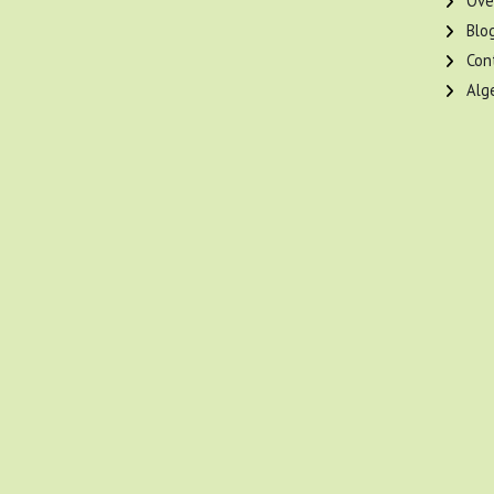
Ove
Blo
Con
Alg